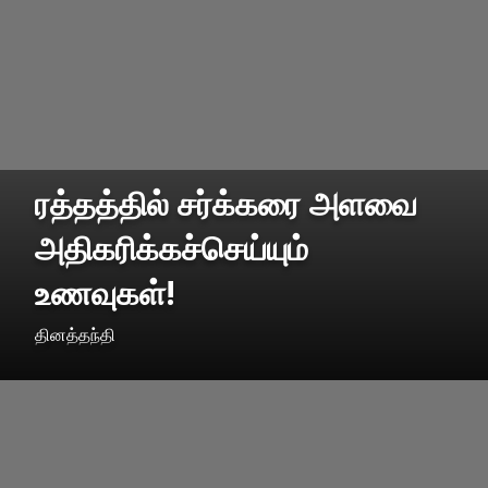
ரத்தத்தில் சர்க்கரை அளவை
அதிகரிக்கச்செய்யும்
உணவுகள்!
தினத்தந்தி