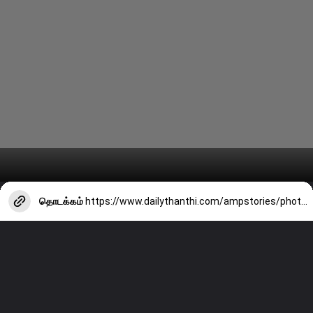
தொடக்கம்
https://www.dailythanthi.com/ampstories/photo-story/simple-ways-to-repel-mosquitoes-during-the-rainy-season