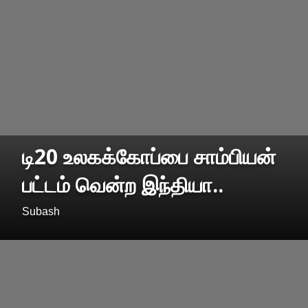
டி20 உலகக்கோப்பை சாம்பியன்
பட்டம் வென்ற இந்தியா..
Subash