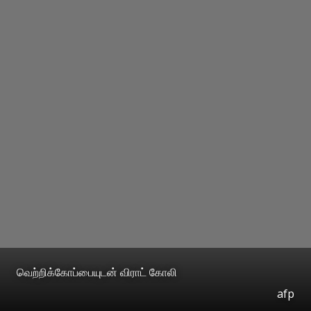
வெற்றிக்கோப்பையுடன் விராட் கோலி
afp