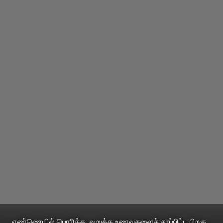
எண்ணெயில் பொரித்த, வறுத்த உணவுகளைச் சாப்பிட்ட பிறகு