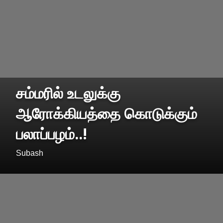
சம்மரில் உடலுக்கு
ஆரோக்கியத்தை கொடுக்கும்
பலாப்பழம்..!
Subash