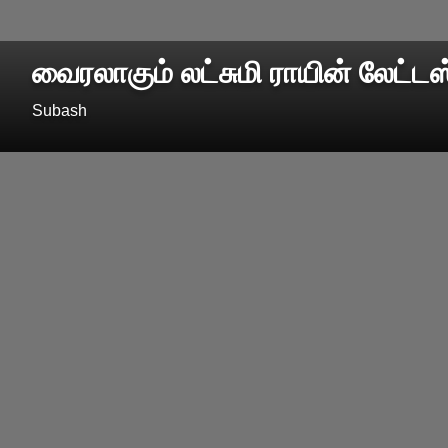
வைரலாகும் லட்சுமி ராயின் லேட்டஸ்ட
Subash