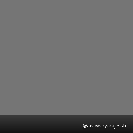
@aishwaryarajessh