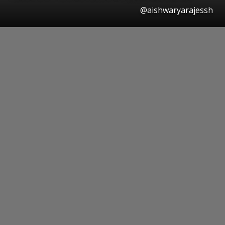
@aishwaryarajessh