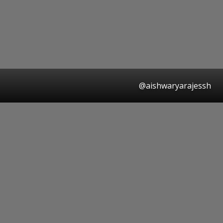
@aishwaryarajessh