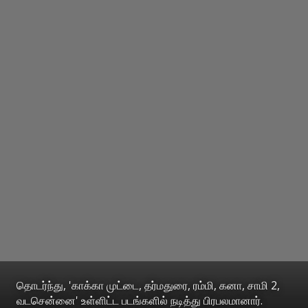
தொடர்ந்து, 'காக்கா முட்டை, தர்மதுரை, ரம்மி, கனா, சாமி 2,
வடசென்னை' உள்ளிட்ட படங்களில் நடித்து பிரபலமானார்.