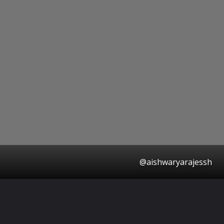
@aishwaryarajessh