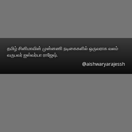
தமிழ் சினிமாவின் முன்னணி நடிகைகளில் ஒருவராக வலம்
வருபவர் ஐஸ்வர்யா ராஜேஷ்.
@aishwaryarajessh