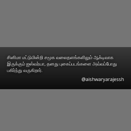
சினிமா மட்டுமின்றி சமூக வலைதளங்களிலும் ஆக்டிவாக
இருக்கும் ஐஸ்வர்யா, தனது புகைப்படங்களை அவ்வப்போது
பகிர்ந்து வருகிறார்.
@aishwaryarajessh