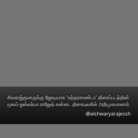
சிவராஜ்குமாருக்கு ஜோடியாக 'உத்தரகாண்டா' திரைப்படத்தின்
மூலம் ஐஸ்வர்யா ராஜேஷ் கன்னட திரையுலகில் அறிமுகமானார்.
@aishwaryarajessh