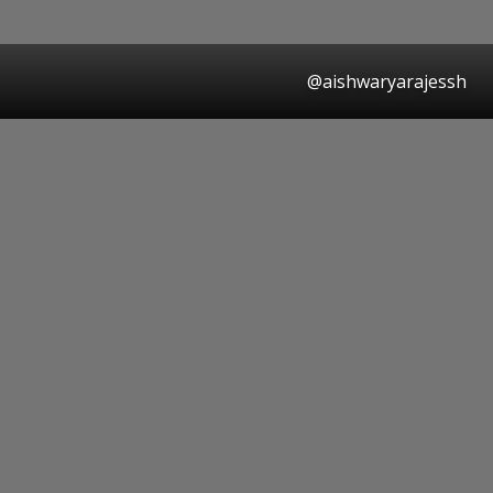
@aishwaryarajessh