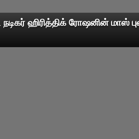
 நடிகர் ஹிரித்திக் ரோஷனின் மாஸ் பு