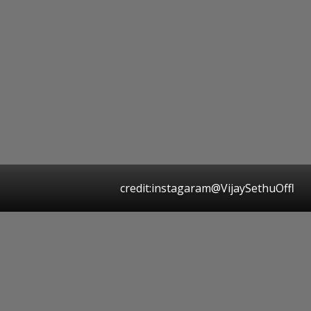
credit:instagaram@VijaySethuOffl