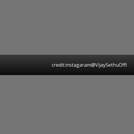
credit:instagaram@VijaySethuOffl