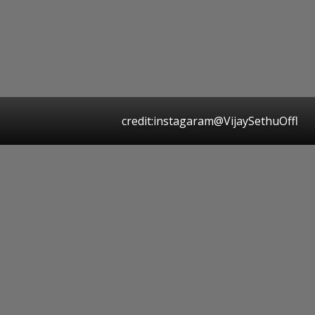
credit:instagaram@VijaySethuOffl