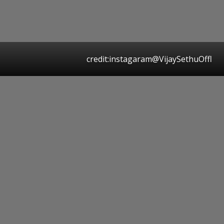
credit:instagaram@VijaySethuOffl