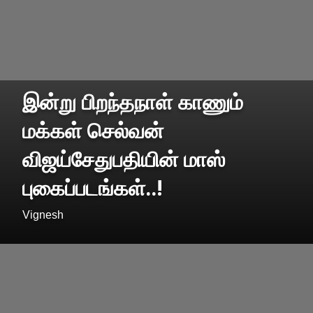
இன்று பிறந்தநாள் காணும்
மக்கள் செல்வன்
விஜய்சேதுபதியின் மாஸ்
புகைப்படங்கள்..!
Vignesh