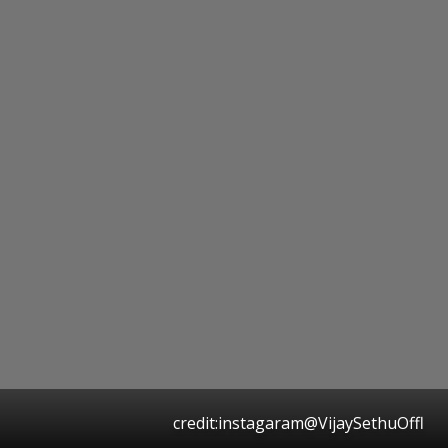
credit:instagaram@VijaySethuOffl