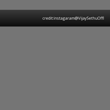
credit:instagaram@VijaySethuOffl