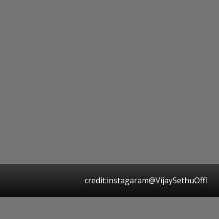
credit:instagaram@VijaySethuOffl