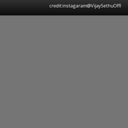
credit:instagaram@VijaySethuOffl