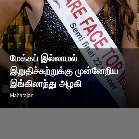
மேக்கப் இல்லாமல்
இறுதிச்சுற்றுக்கு முன்னேறிய
இங்கிலாந்து அழகி
Maharajan