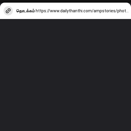
தொடக்கம்
https://www.dailythanthi.com/ampstories/photo-story/do-you-know-how-to-choose-sweet-mangoes