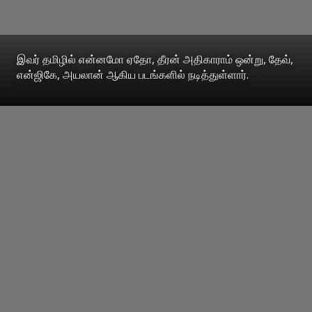
இவர் தமிழில் என்னமோ ஏதோ, தீரன் அதிகாராம் ஒன்று, தேவ்,
என்ஜிகே, அயலான் ஆகிய படங்களில் நடித்துள்ளார்.