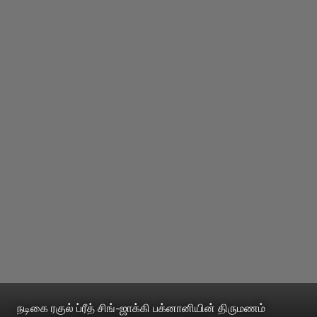
நடிகை ரகுல் ப்ரீத் சிங்-ஜாக்கி பக்னானியின் திருமணம்