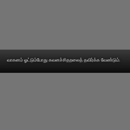
வாகனம் ஓட்டும்போது கவனச்சிதறலைத் தவிர்க்க வேண்டும்.