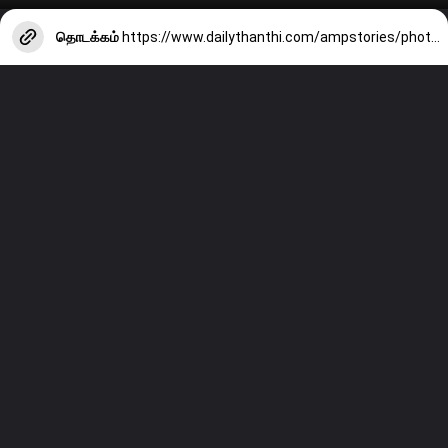
தொடக்கம்
https://www.dailythanthi.com/ampstories/photo-story/the-season-has-arrived-things-to-keep-in-mind-when-eating-jackfruit