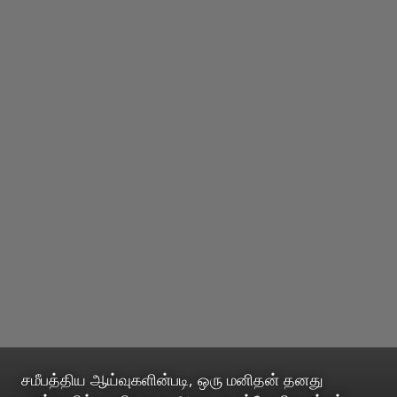
சமீபத்திய ஆய்வுகளின்படி, ஒரு மனிதன் தனது