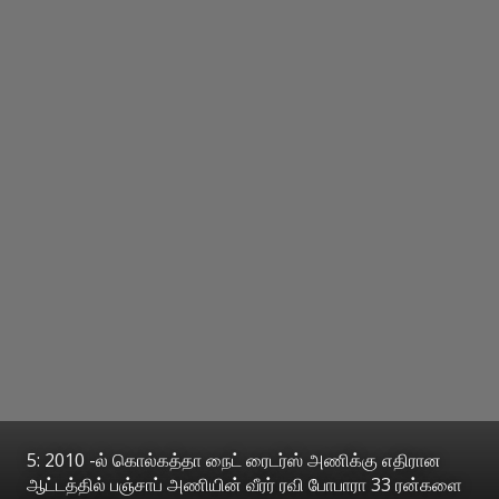
5: 2010 -ல் கொல்கத்தா நைட் ரைடர்ஸ் அணிக்கு எதிரான
ஆட்டத்தில் பஞ்சாப் அணியின் வீரர் ரவி போபாரா 33 ரன்களை