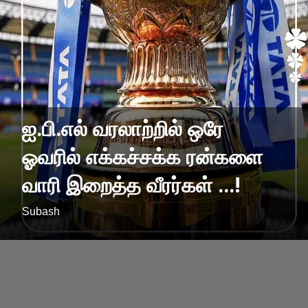
ஐ.பி.எல் வரலாற்றில் ஒரே
ஓவரில் எக்கச்சக்க ரன்களை
வாரி இறைத்த வீரர்கள் ...!
Subash