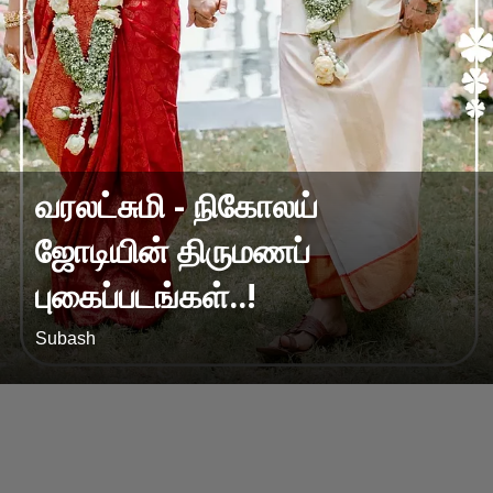
வரலட்சுமி - நிகோலய்
ஜோடியின் திருமணப்
புகைப்படங்கள்..!
Subash