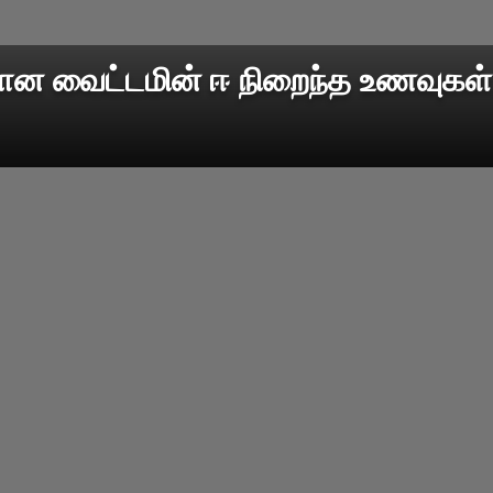
ன வைட்டமின் ஈ நிறைந்த உணவுகள்.