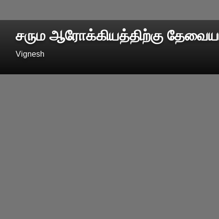
சரும ஆரோக்கியத்திற்கு தேவையா
Vignesh