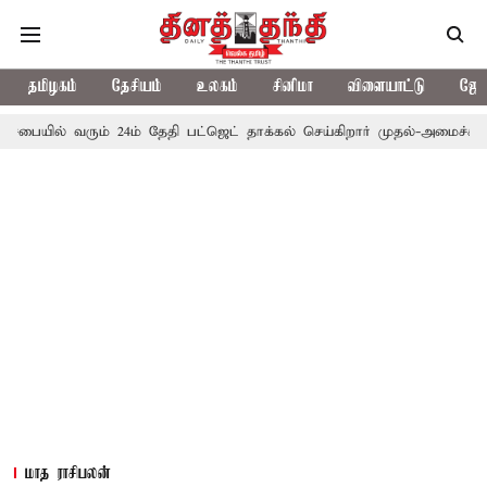
தமிழகம்
தேசியம்
உலகம்
சினிமா
விளையாட்டு
ஜோத
் வரும் 24ம் தேதி பட்ஜெட் தாக்கல் செய்கிறார் முதல்-அமைச்சர் ரங்கசாமி
மாத ராசிபலன்