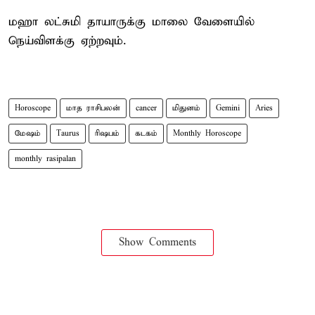
மஹா லட்சுமி தாயாருக்கு மாலை வேளையில்
நெய்விளக்கு ஏற்றவும்.
Horoscope
மாத ராசிபலன்
cancer
மிதுனம்
Gemini
Aries
மேஷம்
Taurus
ரிஷபம்
கடகம்
Monthly Horoscope
monthly rasipalan
Show Comments