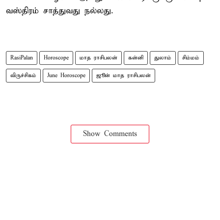
வஸ்திரம் சாத்துவது நல்லது.
RasiPalan
Horoscope
மாத ராசிபலன்
கன்னி
துலாம்
சிம்மம்
விருச்சிகம்
June Horoscope
ஜூன் மாத ராசிபலன்
Show Comments