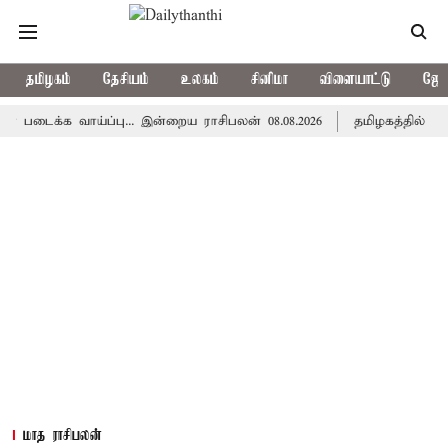
தமிழகம்
தேசியம்
உலகம்
சினிமா
விளையாட்டு
ஜோத
க வாய்ப்பு... இன்றைய ராசிபலன் 08.08.2026
தமிழகத்தில் இன்று ம
மாத ராசிபலன்