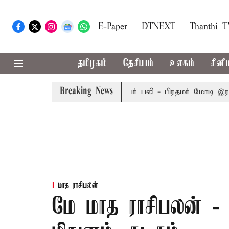
E-Paper
DTNEXT
Thanthi 
தமிழகம்
தேசியம்
உலகம்
சினி
Breaking News
சலத்தில் பேருந்து விபத்து; 7 பேர் பலி - பிரதமர் மோடி இரங்கல்
மாத ராசிபலன்
மே மாத ராசிபலன் - 