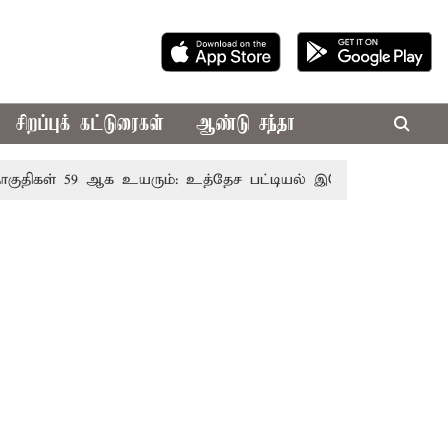
சிறப்புக் கட்டுரைகள்
ஆண்டு சந்தா
ள் 59 ஆக உயரும்: உத்தேச பட்டியல் இதோ!
முதல்-அமைச்சர