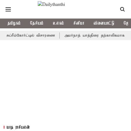
தமிழகம்
தேசியம்
உலகம்
சினிமா
விளையாட்டு
ஜோத
ரீம்கோர்ட்டில் விசாரணை
அமர்நாத் யாத்திரை தற்காலிகமாக நிறுத்தம்
மாத ராசிபலன்