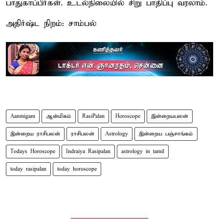
பாதுகாப்பீர்கள். உடல்நிலையில் சிறு பாதிப்பு வரலாம்.
அதிர்ஷ்ட நிறம்: சாம்பல்
Aanmigam
ஆன்மிகம்
RasiPalan
Horoscope
இன்றையபலன்
இன்றைய ராசிபலன்
ராசிபலன்
Astrology
இன்றைய பஞ்சாங்கம்
Todays Horoscope
Indraiya Rasipalan
astrology in tamil
today rasipalan
today horoscope