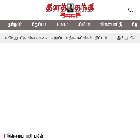
தமிழகம்
தேசியம்
உலகம்
சினிமா
விளையாட்டு
ஜோத
ச்சினைகளை எழுப்ப எதிர்க்கட்சிகள் திட்டம்
இன்று கொட்டப்போகும் 
இன்றைய ராசி பலன்