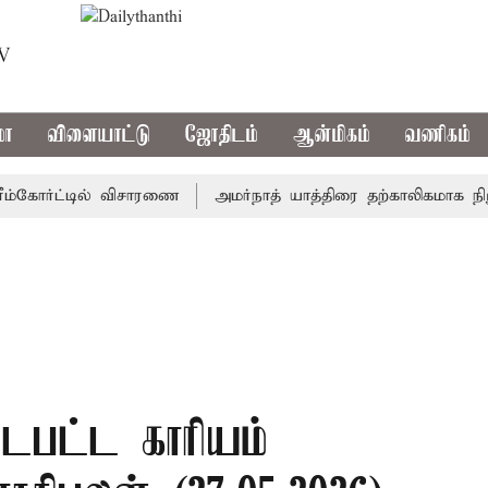
TV
மா
விளையாட்டு
ஜோதிடம்
ஆன்மிகம்
வணிகம்
ோர்ட்டில் விசாரணை
அமர்நாத் யாத்திரை தற்காலிகமாக நிறுத்தம்
ைபட்ட காரியம்