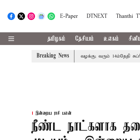
E-Paper
DTNEXT
Thanthi 
தமிழகம்
தேசியம்
உலகம்
சினி
Breaking News
 குடும்பத்தினருக்கு அரசுப்பணி வழக்கு; வரும் 14ம்தேதி சுப்ரீம்க
இன்றைய ராசி பலன்
நீண்ட நாட்களாக தட