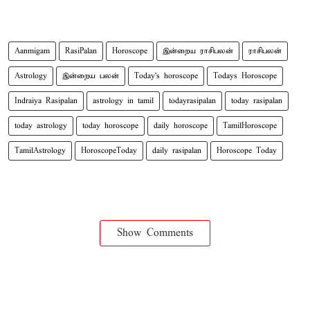
Aanmigam
RasiPalan
Horoscope
இன்றைய ராசிபலன்
ராசிபலன்
Astrology
இன்றைய பலன்
Today's horoscope
Todays Horoscope
Indraiya Rasipalan
astrology in tamil
todayrasipalan
today rasipalan
today astrology
today horoscope
daily horoscope
TamilHoroscope
TamilAstrology
HoroscopeToday
daily rasipalan
Horoscope Today
Show Comments