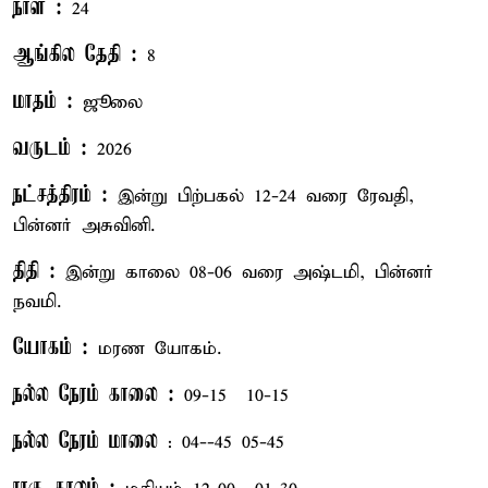
நாள் :
24
ஆங்கில தேதி :
8
மாதம் :
ஜூலை
வருடம் :
2026
நட்சத்திரம் :
இன்று பிற்பகல் 12-24 வரை ரேவதி,
பின்னர் அசுவினி.
திதி :
இன்று காலை 08-06 வரை அஷ்டமி, பின்னர்
நவமி.
யோகம் :
மரண யோகம்.
நல்ல நேரம் காலை :
09-15 – 10-15
நல்ல நேரம் மாலை
: 04--45– 05-45