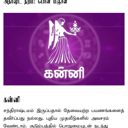
அதிர்ஷ்ட நிறம்: பொன் மஞ்சள்
கன்னி
சந்திராஷ்டமம் இருப்பதால் தேவையற்ற பயணங்களைத்
தவிர்ப்பது நல்லது. புதிய முதலீடுகளில் அவசரம்
வேண்டாம். குடும்பத்தில் பொறுமையுடன் நடந்து