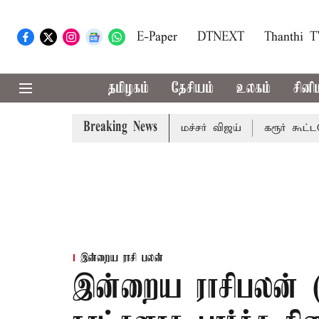
E-Paper
DTNEXT
Thanthi 
தமிழகம்
தேசியம்
உலகம்
சினி
Breaking News
ுவரையறை பாதிக்கும்: முதல்-அமைச்சர் விஜய்
கரூர் கூட்டநெரிச
இன்றைய ராசி பலன்
இன்றைய ராசிபலன் (1