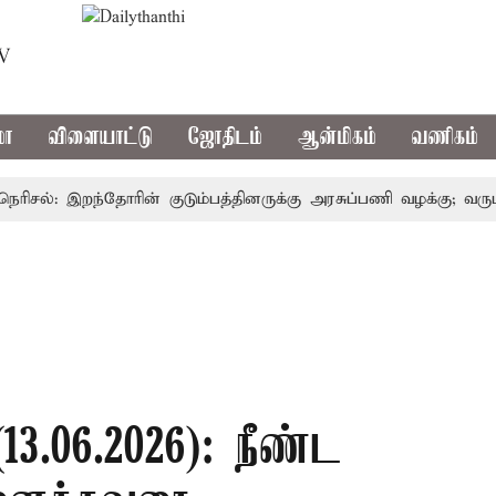
TV
மா
விளையாட்டு
ஜோதிடம்
ஆன்மிகம்
வணிகம்
ல்: இறந்தோரின் குடும்பத்தினருக்கு அரசுப்பணி வழக்கு; வரும் 14ம
3.06.2026): நீண்ட