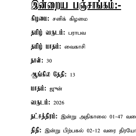
இன்றைய பஞ்சாங்கம்:-
கிழமை:
சனிக் கிழமை
தமிழ் வருடம்:
பராபவ
தமிழ் மாதம்:
வைகாசி
நாள்:
30
ஆங்கில தேதி:
13
மாதம்:
ஜுன்
வருடம்:
2026
நட்சத்திரம்:
இன்று அதிகாலை 01-47 வரை 
திதி:
இன்று பிற்பகல் 02-12 வரை திரயோதச