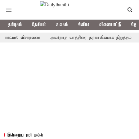
தமிழகம்
தேசியம்
உலகம்
சினிமா
விளையாட்டு
ஜோத
ட்டில் விசாரணை
அமர்நாத் யாத்திரை தற்காலிகமாக நிறுத்தம்
இமாச்
இன்றைய ராசி பலன்