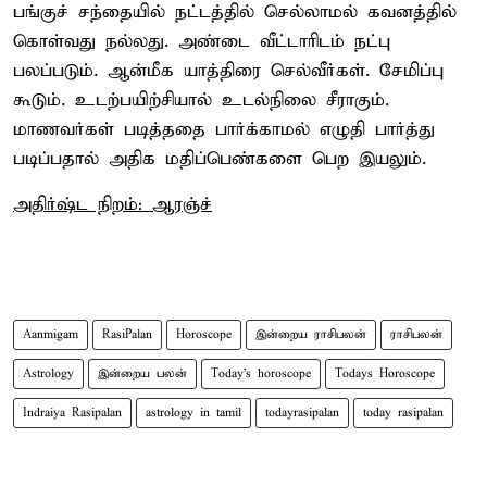
பங்குச் சந்தையில் நட்டத்தில் செல்லாமல் கவனத்தில்
கொள்வது நல்லது. அண்டை வீட்டாரிடம் நட்பு
பலப்படும். ஆன்மீக யாத்திரை செல்வீர்கள். சேமிப்பு
கூடும். உடற்பயிற்சியால் உடல்நிலை சீராகும்.
மாணவர்கள் படித்ததை பார்க்காமல் எழுதி பார்த்து
படிப்பதால் அதிக மதிப்பெண்களை பெற இயலும்.
அதிர்ஷ்ட நிறம்: ஆரஞ்ச்
Aanmigam
RasiPalan
Horoscope
இன்றைய ராசிபலன்
ராசிபலன்
Astrology
இன்றைய பலன்
Today's horoscope
Todays Horoscope
Indraiya Rasipalan
astrology in tamil
todayrasipalan
today rasipalan