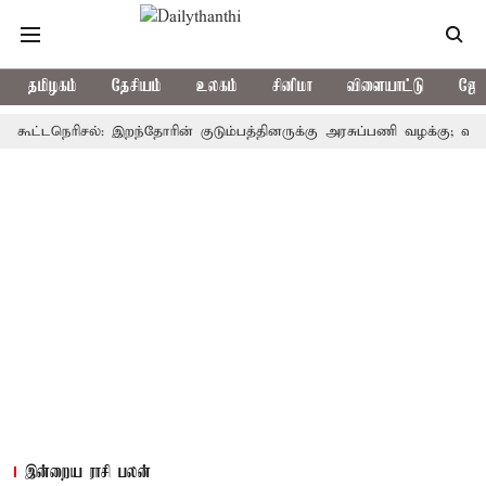
தமிழகம்
தேசியம்
உலகம்
சினிமா
விளையாட்டு
ஜோத
டநெரிசல்: இறந்தோரின் குடும்பத்தினருக்கு அரசுப்பணி வழக்கு; வரும் 14ம்த
இன்றைய ராசி பலன்