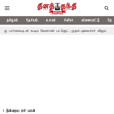
தமிழகம்
தேசியம்
உலகம்
சினிமா
விளையாட்டு
ஜோத
ன் கூடிய வேளாண் பட்ஜெட்: முதல்-அமைச்சர் விஜய்
தமிழக அரசியல
இன்றைய ராசி பலன்