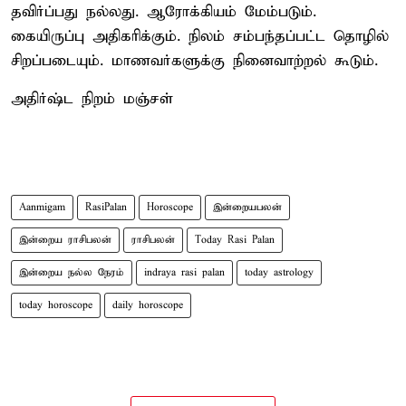
தவிர்ப்பது நல்லது. ஆரோக்கியம் மேம்படும்.
கையிருப்பு அதிகரிக்கும். நிலம் சம்பந்தப்பட்ட தொழில்
சிறப்படையும். மாணவர்களுக்கு நினைவாற்றல் கூடும்.
அதிர்ஷ்ட நிறம் மஞ்சள்
Aanmigam
RasiPalan
Horoscope
இன்றையபலன்
இன்றைய ராசிபலன்
ராசிபலன்
Today Rasi Palan
இன்றைய நல்ல நேரம்
indraya rasi palan
today astrology
today horoscope
daily horoscope