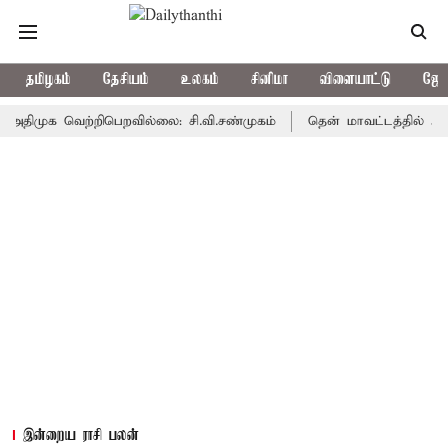
தமிழகம்
தேசியம்
உலகம்
சினிமா
விளையாட்டு
ஜோத
க வெற்றிபெறவில்லை: சி.வி.சண்முகம்
தென் மாவட்டத்தில் அதிமுக பூஜ
இன்றைய ராசி பலன்