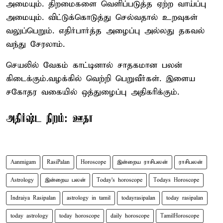
அமையும். திறமைகளை வெளிப்படுத்த ஏற்ற வாய்ப்பு
அமையும். விட்டுக்கொடுத்து செல்வதால் உறவுகள்
வலுப்பெறும். எதிர்பார்த்த அழைப்பு அல்லது தகவல்
வந்து சேரலாம்.
செயலில் வேகம் காட்டினால் சாதகமான பலன்
கிடைக்கும்.வழக்கில் வெற்றி பெறுவீர்கள். இளைய
சகோதர வகையில் ஒத்துழைப்பு அதிகரிக்கும்.
அதிர்ஷ்ட நிறம்: ஊதா
Aanmigam
RasiPalan
Horoscope
இன்றைய ராசிபலன்
ராசிபலன்
Astrology
இன்றைய பலன்
Today's horoscope
Todays Horoscope
Indraiya Rasipalan
astrology in tamil
todayrasipalan
today rasipalan
today astrology
today horoscope
daily horoscope
TamilHoroscope