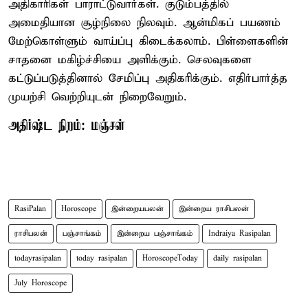
அதிகாரிகள் பாராட்டுவார்கள். குடும்பத்தில்
அமைதியான சூழ்நிலை நிலவும். ஆன்மிகப் பயணம்
மேற்கொள்ளும் வாய்ப்பு கிடைக்கலாம். பிள்ளைகளின்
சாதனை மகிழ்ச்சியை அளிக்கும். செலவுகளை
கட்டுப்படுத்தினால் சேமிப்பு அதிகரிக்கும். எதிர்பார்த்த
முயற்சி வெற்றியுடன் நிறைவேறும்.
அதிர்ஷ்ட நிறம்: மஞ்சள்
RasiPalan
Horoscope
இன்றையபலன்
இன்றைய ராசிபலன்
ராசிபலன்
பஞ்சாங்கம்
இன்றைய பஞ்சாங்கம்
Indraiya Rasipalan
todayrasipalan
today rasipalan
HoroscopeToday
daily rasipalan
July Horoscope