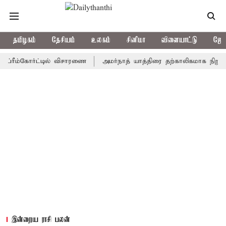
தமிழகம்
தேசியம்
உலகம்
சினிமா
விளையாட்டு
ஜோத
ம்கோர்ட்டில் விசாரணை
அமர்நாத் யாத்திரை தற்காலிகமாக நிறுத்தம்
இன்றைய ராசி பலன்