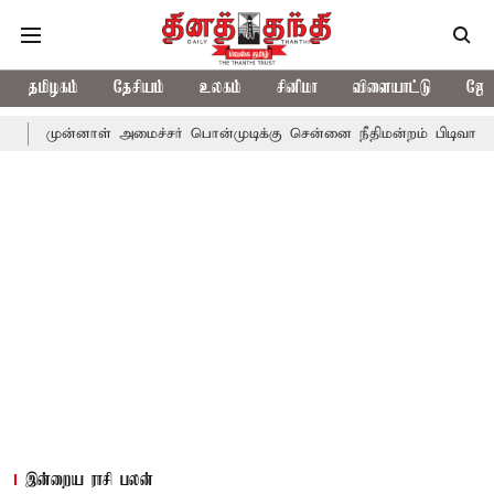
தமிழகம்
தேசியம்
உலகம்
சினிமா
விளையாட்டு
ஜோத
்னாள் அமைச்சர் பொன்முடிக்கு சென்னை நீதிமன்றம் பிடிவாராண்ட்
த
இன்றைய ராசி பலன்