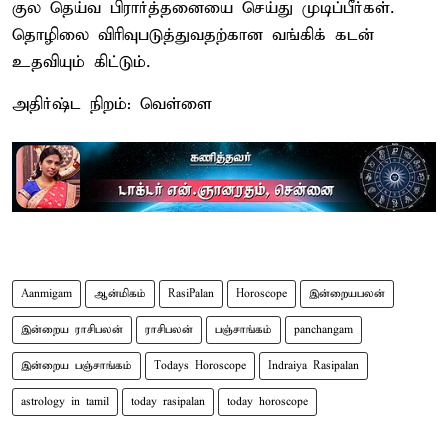
குல தெய்வ பிரார்த்தனையை செய்து முடிப்பீர்கள்.
தொழிலை விரிவுபடுத்துவதற்கான வங்கிக் கடன்
உதவியும் கிட்டும்.
அதிர்ஷ்ட நிறம்: வெள்ளை
Aanmigam
ஆன்மிகம்
RasiPalan
Horoscope
இன்றையபலன்
இன்றைய ராசிபலன்
ராசிபலன்
பஞ்சாங்கம்
panchangam
இன்றைய பஞ்சாங்கம்
Todays Horoscope
Indraiya Rasipalan
astrology in tamil
today rasipalan
today horoscope