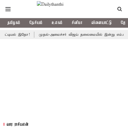
தமிழகம்
தேசியம்
உலகம்
சினிமா
விளையாட்டு
ஜோத
ல் இதோ!
முதல்-அமைச்சர் விஜய் தலைமையில் இன்று எம்.பி.க்கள் கூட்டம்
வார ராசிபலன்