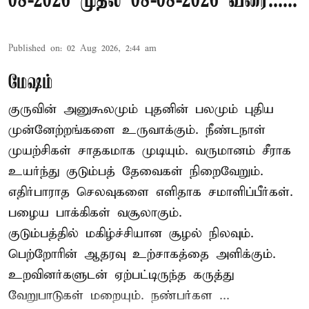
08-2026 முதல் 08-08-2026 வரை......
Published on
:
02 Aug 2026, 2:44 am
மேஷம்
குருவின் அனுகூலமும் புதனின் பலமும் புதிய
முன்னேற்றங்களை உருவாக்கும். நீண்டநாள்
முயற்சிகள் சாதகமாக முடியும். வருமானம் சீராக
உயர்ந்து குடும்பத் தேவைகள் நிறைவேறும்.
எதிர்பாராத செலவுகளை எளிதாக சமாளிப்பீர்கள்.
பழைய பாக்கிகள் வசூலாகும்.
குடும்பத்தில் மகிழ்ச்சியான சூழல் நிலவும்.
பெற்றோரின் ஆதரவு உற்சாகத்தை அளிக்கும்.
உறவினர்களுடன் ஏற்பட்டிருந்த கருத்து
வேறுபாடுகள் மறையும். நண்பர்கள ...