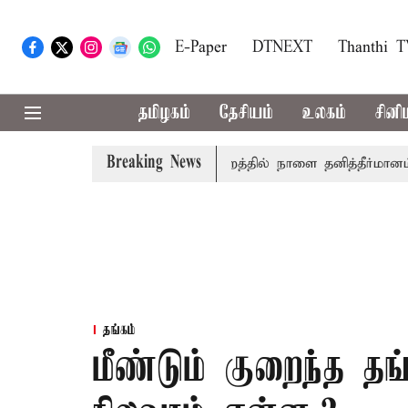
E-Paper
DTNEXT
Thanthi 
தமிழகம்
தேசியம்
உலகம்
சினி
Breaking News
 தமிழ்த்தாய் வாழ்த்து: சட்டமன்றத்தில் நாளை தனித்தீர்மானம்
தங்கம்
மீண்டும் குறைந்த த