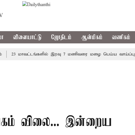
TV
மா
விளையாட்டு
ஜோதிடம்
ஆன்மிகம்
வணிகம்
23 மாவட்டங்களில் இரவு 7 மணிவரை மழை பெய்ய வாய்ப்பு
க
ங்கம் விலை... இன்றைய