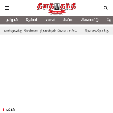
தமிழகம்
தேசியம்
உலகம்
சினிமா
விளையாட்டு
ஜோத
ு சென்னை நீதிமன்றம் பிடிவாராண்ட்
தொலைநோக்கு பார்வையுடன் கூ
தங்கம்