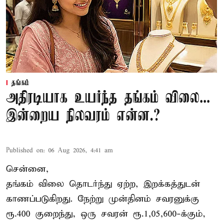
தங்கம்
அதிரடியாக உயர்ந்த தங்கம் விலை...
இன்றைய நிலவரம் என்ன.?
Published on
:
06 Aug 2026, 4:41 am
சென்னை,
தங்கம் விலை தொடர்ந்து ஏற்ற, இறக்கத்துடன்
காணப்படுகிறது. நேற்று முன்தினம் சவரனுக்கு
ரூ.400 குறைந்து, ஒரு சவரன் ரூ.1,05,600-க்கும்,