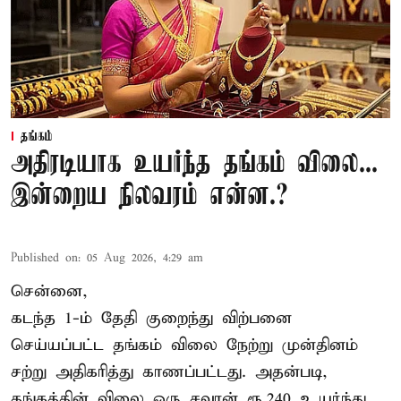
தங்கம்
அதிரடியாக உயர்ந்த தங்கம் விலை...
இன்றைய நிலவரம் என்ன.?
Published on
:
05 Aug 2026, 4:29 am
சென்னை,
கடந்த 1-ம் தேதி குறைந்து விற்பனை
செய்யப்பட்ட தங்கம் விலை நேற்று முன்தினம்
சற்று அதிகரித்து காணப்பட்டது. அதன்படி,
தங்கத்தின் விலை ஒரு சவரன் ரூ.240 உயர்ந்து