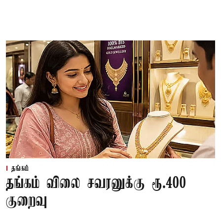
தங்கம்
தங்கம் விலை சவரனுக்கு ரூ.400
குறைவு