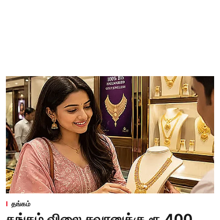
தங்கம்
தங்கம் விலை சவரனுக்கு ரூ.400