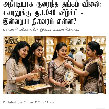
அதிரடியாக குறைந்த தங்கம் விலை:
சவரனுக்கு ரூ.1,040 வீழ்ச்சி -
இன்றைய நிலவரம் என்ன?
வெள்ளி விலையில் இன்று மாற்றமில்லை.
Published on
:
01 Jun 2026, 4:22 am