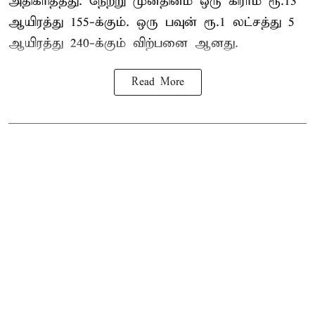
அதிகரித்தது. நேற்று முன்தினம் ஒரு கிராம் ரூ.13
ஆயிரத்து 155-க்கும். ஒரு பவுன் ரூ.1 லட்சத்து 5
ஆயிரத்து 240-க்கும் விற்பனை ஆனது.
Read More