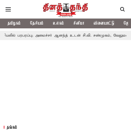
தமிழகம்
தேசியம்
உலகம்
சினிமா
விளையாட்டு
ஜோத
்பு; அமைச்சர் ஆனந்த் உடன் சி.வி. சண்முகம், வேலுமணி சந்திப்பு
தங்கம்