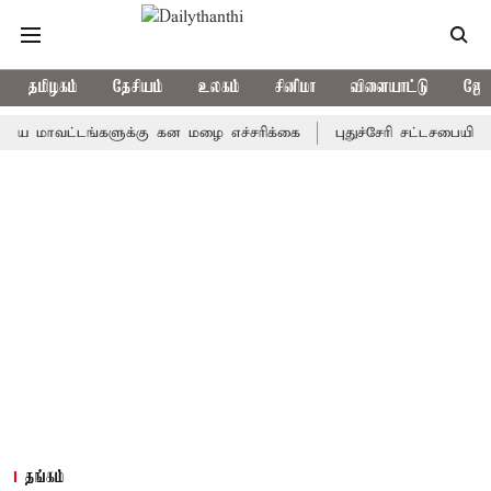
தமிழகம்
தேசியம்
உலகம்
சினிமா
விளையாட்டு
ஜோத
வட்டங்களுக்கு கன மழை எச்சரிக்கை
புதுச்சேரி சட்டசபையில் வரும்
தங்கம்