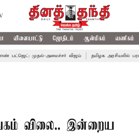
TV
மா
விளையாட்டு
ஜோதிடம்
ஆன்மிகம்
வணிகம்
ட்: முதல்-அமைச்சர் விஜய்
தமிழக அரசியலில் பரபரப்பு; அ
தங்கம் விலை.. இன்றைய