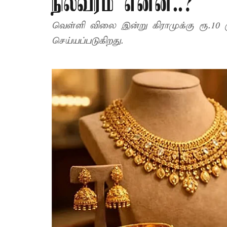
நிலவரம் என்ன..?
வெள்ளி விலை இன்று கிராமுக்கு ரூ.10 க
செய்யப்படுகிறது.