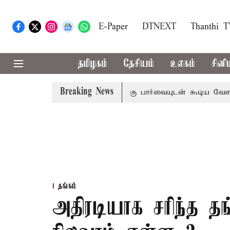
E-Paper
DTNEXT
Thanthi 
தமிழகம்
தேசியம்
உலகம்
சினி
Breaking News
ிவாராண்ட்
தொலைநோக்கு பார்வையுடன் கூடிய வேளாண் பட்ஜெ
தங்கம்
அதிரடியாக சரிந்த 