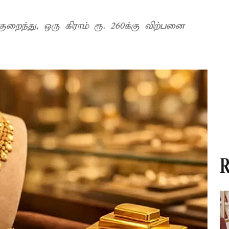
ுறைந்து, ஒரு கிராம் ரூ. 260க்கு விற்பனை
R