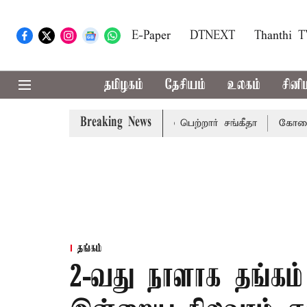
E-Paper
DTNEXT
Thanthi 
தமிழகம்
தேசியம்
உலகம்
சினி
Breaking News
விவாகரத்து வழக்கை வாபஸ் பெற்றார் சங்கீதா
கோவை, தேனி,நீ
தங்கம்
2-வது நாளாக தங்கம்