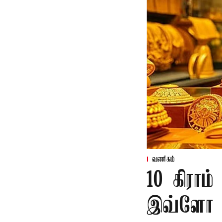
வணிகம்
10 கிராம
இவ்ளோ ரூ