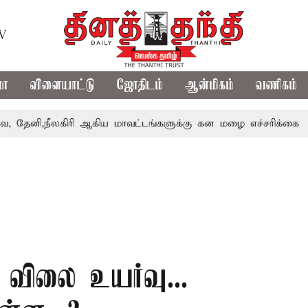
TV
மா
விளையாட்டு
ஜோதிடம்
ஆன்மிகம்
வணிகம்
லகிரி ஆகிய மாவட்டங்களுக்கு கன மழை எச்சரிக்கை
புதுச்
 விலை உயர்வு...