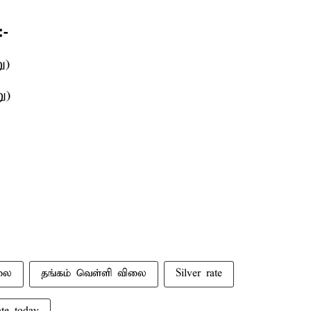
:-
ு)
ு)
லை
தங்கம் வெள்ளி விலை
Silver rate