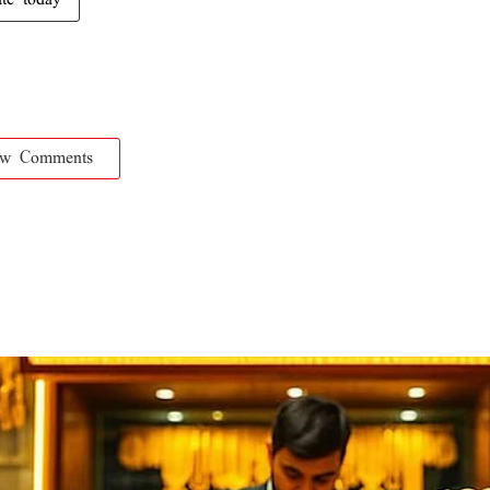
ate today
ow Comments