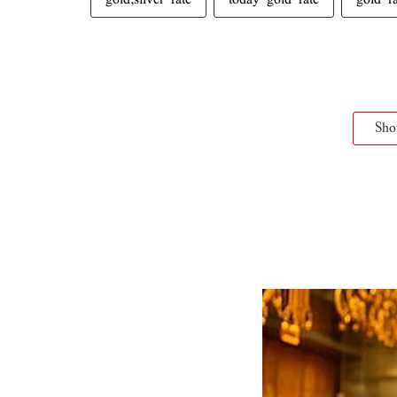
gold,silver rate
today gold rate
gold r
Sh