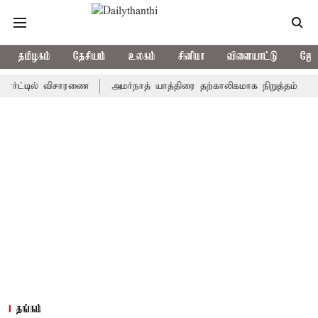
தமிழகம்
தேசியம்
உலகம்
சினிமா
விளையாட்டு
ஜோத
்டில் விசாரணை
அமர்நாத் யாத்திரை தற்காலிகமாக நிறுத்தம்
இமாச்ச
தங்கம்