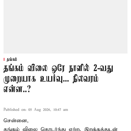
தங்கம்
தங்கம் விலை ஒரே நாளில் 2-வது
முறையாக உயர்வு... நிலவரம்
என்ன..?
Published on
:
05 Aug 2026, 10:47 am
சென்னை,
தங்கம் விலை தொடர்ந்து ஏற்ற, இறக்கத்துடன்