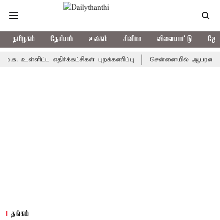
தமிழகம்
தேசியம்
உலகம்
சினிமா
விளையாட்டு
ஜோத
ள்ளிட்ட எதிர்க்கட்சிகள் புறக்கணிப்பு
சென்னையில் ஆபரணத்தங்கத்தின்
தங்கம்