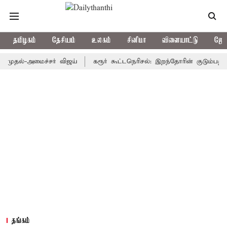
தமிழகம்
தேசியம்
உலகம்
சினிமா
விளையாட்டு
ஜோத
ல்-அமைச்சர் விஜய்
கரூர் கூட்டநெரிசல்: இறந்தோரின் குடும்பத்தினருக
தங்கம்