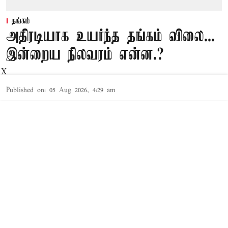
தங்கம்
அதிரடியாக உயர்ந்த தங்கம் விலை...
இன்றைய நிலவரம் என்ன.?
X
Published on
:
05 Aug 2026, 4:29 am
சென்னை,
கடந்த 1-ம் தேதி குறைந்து விற்பனை
செய்யப்பட்ட தங்கம் விலை நேற்று முன்தினம்
சற்று அதிகரித்து காணப்பட்டது. அதன்படி,
தங்கத்தின் விலை ஒரு சவரன் ரூ.240 உயர்ந்து
ரூ.1,06,000-க்கு விற்பனை செய்யப்பட்டு வந்தது.
அதே போல் கிராமுக்கு ரூ.30 உயர்ந்து, ஒரு
கிராம் ரூ.13,250-க்கு விற்பனை செய்யப்பட்டு