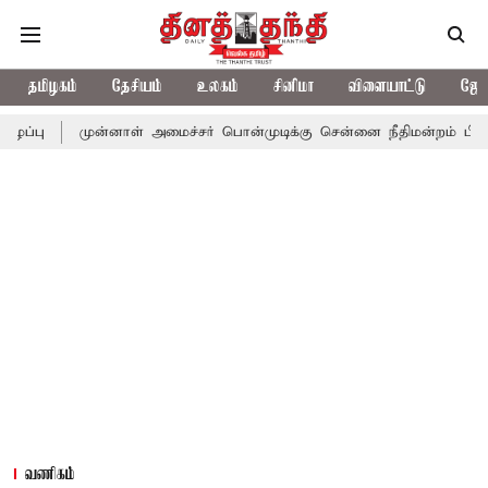
தமிழகம்
தேசியம்
உலகம்
சினிமா
விளையாட்டு
ஜோத
ுன்னாள் அமைச்சர் பொன்முடிக்கு சென்னை நீதிமன்றம் பிடிவாராண்ட்
வணிகம்