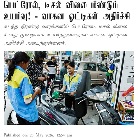
பெட்ரோல், டீசல் விலை மீண்டும்
உயர்வு! - வாகன ஓட்டிகள் அதிர்ச்சி
கடந்த இரண்டு வாரங்களில் பெட்ரோல், டீசல் விலை
4-வது முறையாக உயர்ந்துள்ளதால் வாகன ஒட்டிகள்
அதிர்ச்சி அடைந்துள்ளனர்.
Published on
:
25 May 2026, 12:54 am