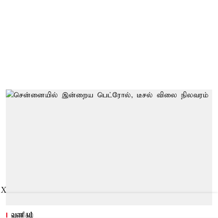
X
வணிகம்