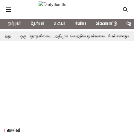
தமிழகம்
தேசியம்
உலகம்
சினிமா
விளையாட்டு
ஜோத
ஒரு தேர்தலில்கூட அதிமுக வெற்றிபெறவில்லை: சி.வி.சண்முகம்
தெ
வணிகம்