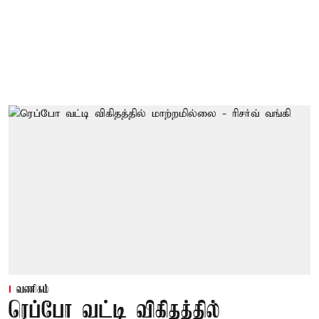
வணிகம்
ரெப்போ வட்டி விகிதத்தில்