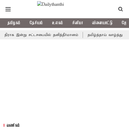
தமிழகம்
தேசியம்
உலகம்
சினிமா
விளையாட்டு
ஜோத
ராக இன்று சட்டசபையில் தனித்தீர்மானம்
தமிழ்த்தாய் வாழ்த்து தீர்மானம
வணிகம்