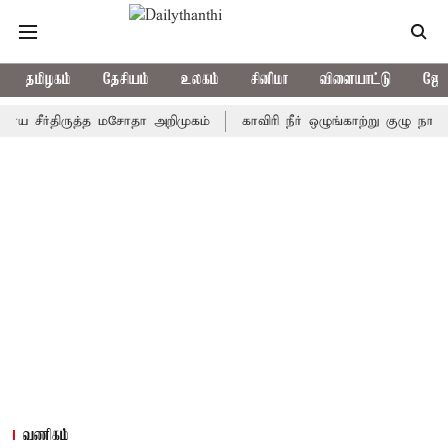
தமிழகம்
தேசியம்
உலகம்
சினிமா
விளையாட்டு
ஜோத
ீர்திருத்த மசோதா அறிமுகம்
காவிரி நீர் ஒழுங்காற்று குழு நாளை கூடு
வணிகம்