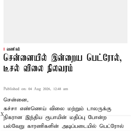
வணிகம்
சென்னையில் இன்றைய பெட்ரோல்,
டீசல் விலை நிலவரம்
Published on
:
04 Aug 2026, 12:48 am
சென்னை,
கச்சா எண்ணெய் விலை மற்றும் டாலருக்கு
X
நிகரான இந்திய ரூபாயின் மதிப்பு போன்ற
பல்வேறு காரணிகளின் அடிப்படையில்
பெட்ரோல்