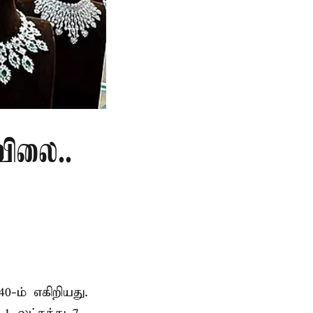
விலை..
40-ம் எகிறியது.