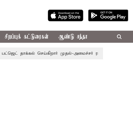
சிறப்புக் கட்டுரைகள்
ஆண்டு சந்தா
 தாக்கல் செய்கிறார் முதல்-அமைச்சர் ரங்கசாமி
எதிர்க்கட்சி