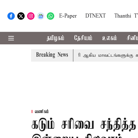
E-Paper
DTNEXT
Thanthi 
தமிழகம்
தேசியம்
உலகம்
சினி
Breaking News
தா
கோவை, தேனி,நீலகிரி ஆகிய மாவட்டங்களுக்கு கன மழை எ
வணிகம்
கடும் சரிவை சந்தித்