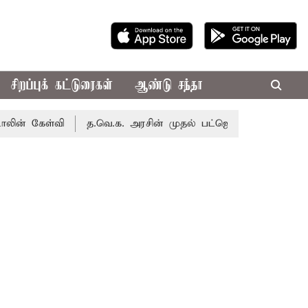
சிறப்புக் கட்டுரைகள்
ஆண்டு சந்தா
்வி
த.வெ.க. அரசின் முதல் பட்ஜெட்: மாற்றமா?, தடுமாற்றமா?