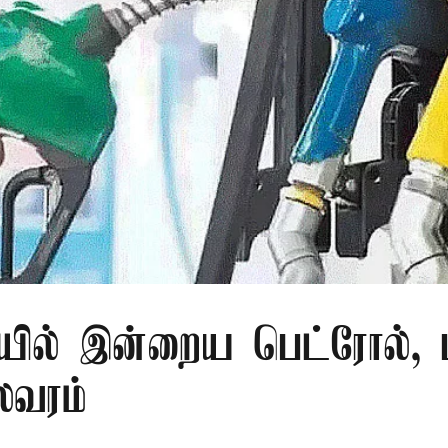
ில் இன்றைய பெட்ரோல், ட
லவரம்