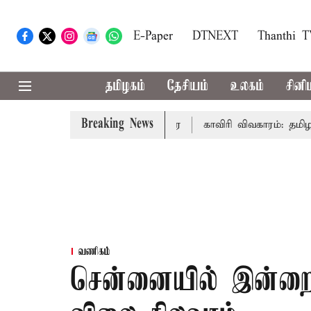
E-Paper
DTNEXT
Thanthi 
தமிழகம்
தேசியம்
உலகம்
சினி
Breaking News
ுதல்-அமைச்சர் விஜய் உரை
காவிரி விவகாரம்: தமிழகத்தில் 
வணிகம்
சென்னையில் இன்றைய