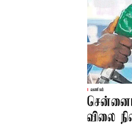
வணிகம்
சென்னைய
விலை நி