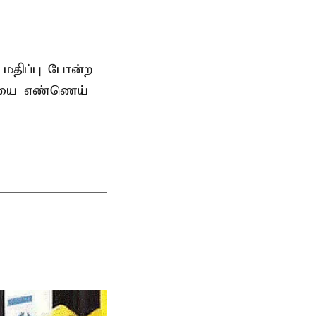
 மதிப்பு போன்ற
லையை எண்ணெய்