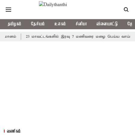
தமிழகம்
தேசியம்
உலகம்
சினிமா
விளையாட்டு
ஜோத
ம்
23 மாவட்டங்களில் இரவு 7 மணிவரை மழை பெய்ய வாய்ப்பு
க
வணிகம்